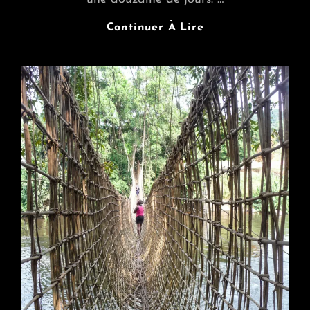
Namibie
Continuer À Lire
:
Rehoboth
Et
Sa
Brousse