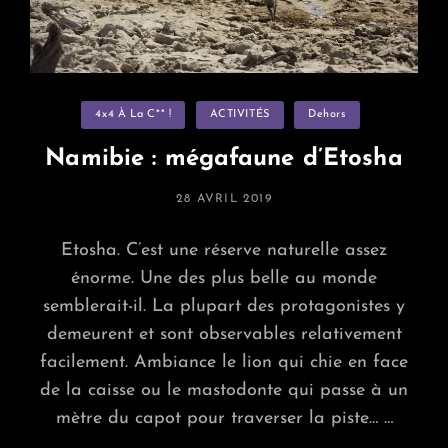
Fournaise
Categories
4x4 À La C** !
ACTIVITÉS
Dehors
Namibie : mégafaune d’Etosha
POSTED
28 AVRIL 2019
ON
Etosha. C’est une réserve naturelle assez
énorme. Une des plus belle au monde
semblerait-il. La plupart des protagonistes y
demeurent et sont observables relativement
facilement. Ambiance le lion qui chie en face
de la caisse ou le mastodonte qui passe à un
mètre du capot pour traverser la piste… …