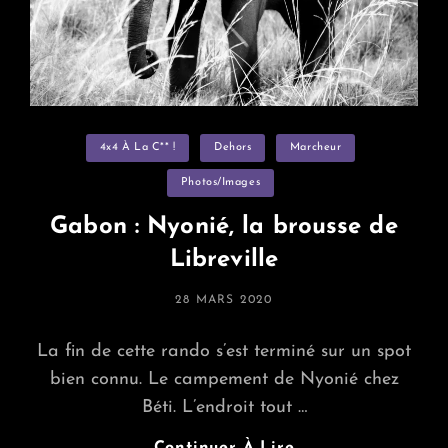
Categories
4x4 À La C** !
Dehors
Marcheur
Photos/images
Gabon : Nyonié, la brousse de
Libreville
POSTED
28 MARS 2020
ON
La fin de cette rando s’est terminé sur un spot
bien connu. Le campement de Nyonié chez
Béti. L’endroit tout …
Gabon
Continuer À Lire