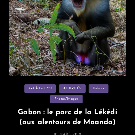
Categories
4x4 À La C** !
ACTIVITÉS
Dehors
Photos/images
Gabon : le parc de la Lékédi
(aux alentours de Moanda)
POSTED
10 MARS 2019