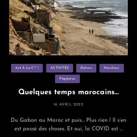
Categories
4x4 À La C** !
ACTIVITÉS
Dehors
Marcheur
Pagayeux
Quelques temps marocains…
POSTED
16 AVRIL 2022
ON
Du Gabon au Maroc et puis… Plus rien ! Il s’en
est passé des choses. Et oui, la COVID est …