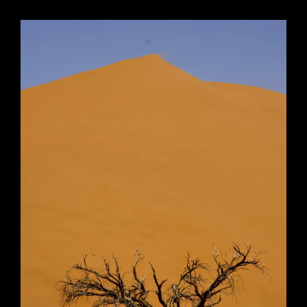
Une
Côte
De
Squelettes