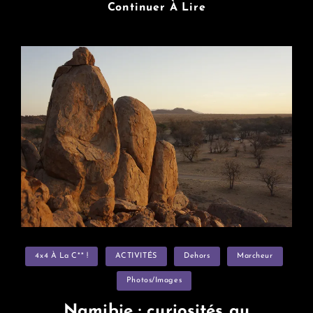
Namibie
Continuer À Lire
:
Mégafaune
D’Etosha
Categories
4x4 À La C** !
ACTIVITÉS
Dehors
Marcheur
Photos/images
Namibie : curiosités au