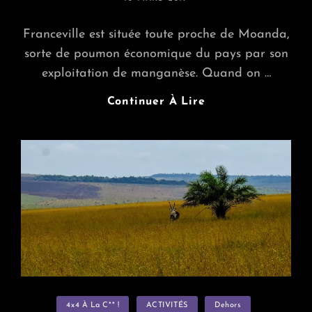
ON
Franceville est située toute proche de Moanda,
sorte de poumon économique du pays par son
exploitation de manganèse. Quand on …
Gabon
Continuer À Lire
:
Le
Parc
De
La
Lékédi
(aux
Alentours
De
Moanda)
Categories
4x4 À La C** !
ACTIVITÉS
Dehors