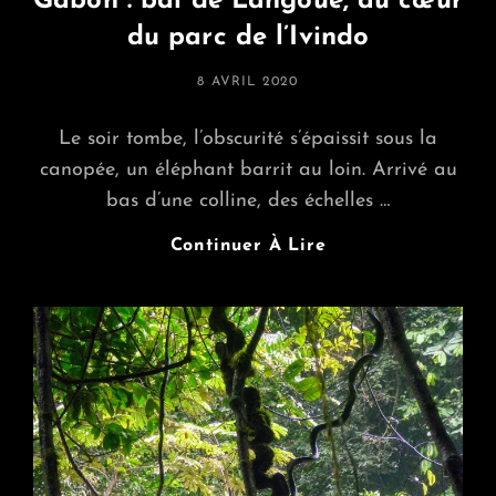
Gabon : baï de Langoué, au cœur
du parc de l’Ivindo
POSTED
8 AVRIL 2020
ON
Le soir tombe, l’obscurité s’épaissit sous la
canopée, un éléphant barrit au loin. Arrivé au
bas d’une colline, des échelles …
Gabon
Continuer À Lire
:
Baï
De
Langoué,
Au
Cœur
Du
Parc
De