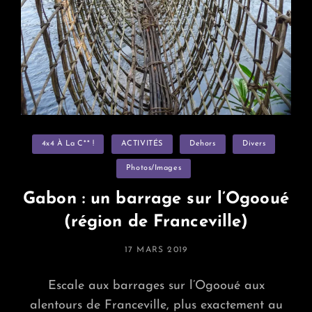
Categories
4x4 À La C** !
ACTIVITÉS
Dehors
Divers
Photos/images
Gabon : un barrage sur l’Ogooué
(région de Franceville)
POSTED
17 MARS 2019
ON
Escale aux barrages sur l’Ogooué aux
alentours de Franceville, plus exactement au