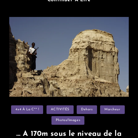
:
Nyonié,
La
Brousse
De
Libreville
Categories
4x4 À La C** !
ACTIVITÉS
Dehors
Marcheur
Photos/images
… A 170m sous le niveau de la