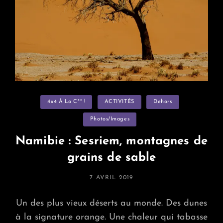
Categories
4x4 À La C** !
ACTIVITÉS
Dehors
Photos/images
Namibie : Sesriem, montagnes de
grains de sable
POSTED
7 AVRIL 2019
ON
Un des plus vieux déserts au monde. Des dunes
à la signature orange. Une chaleur qui tabasse