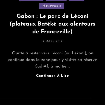
Photos/images
Gabon : Le parc de Léconi
(plateaux Batéké aux alentours
de Franceville)
POSTED
3 MARS 2019
ON
Quitte à rester vers Léconi (ou Lékoni), on
continue dans la zone pour y visiter sa réserve
Sud-Af, à moitié …
Gabon
Continuer À Lire
:
Le
Parc
De
Léconi