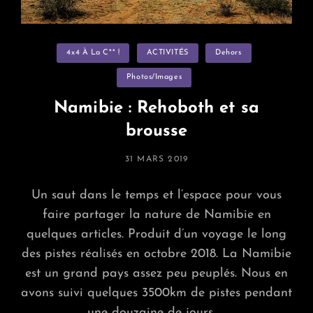
Categories
4x4 À La C** !
ACTIVITÉS
Dehors
Photos/images
Namibie : Rehoboth et sa
brousse
POSTED
31 MARS 2019
ON
Un saut dans le temps et l’espace pour vous
faire partager la nature de Namibie en
quelques articles. Produit d’un voyage le long
des pistes réalisés en octobre 2018. La Namibie
est un grand pays assez peu peuplés. Nous en
avons suivi quelques 3500km de pistes pendant
une douzaine de jours. …