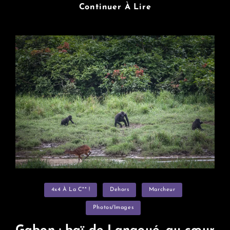
Quelques
Continuer À Lire
Temps
Marocains…
Categories
4x4 À La C** !
Dehors
Marcheur
Photos/images