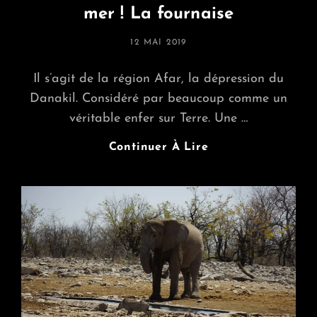
mer ! La fournaise
POSTED
12 MAI 2019
ON
Il s’agit de la région Afar, la dépression du
Danakil. Considéré par beaucoup comme un
véritable enfer sur Terre. Une …
…
Continuer À Lire
A
170m
Sous
Le
Niveau
De
La
Mer
!
La