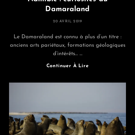
Damaraland
POSTED
20 AVRIL 2019
ON
Le Damaraland est connu à plus d’un titre :
anciens arts pariétaux, formations géologiques
d’intérêts… …
Namibie
Continuer À Lire
:
Curiosités
Au
Damaraland