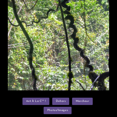
L’Ivindo
Categories
4x4 À La C** !
Dehors
Marcheur
Photos/images