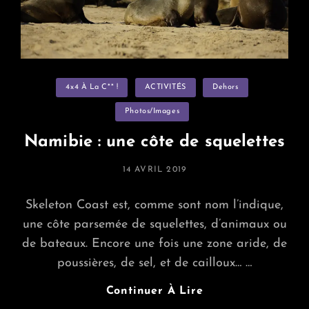
Categories
4x4 À La C** !
ACTIVITÉS
Dehors
Photos/images
Namibie : une côte de squelettes
POSTED
14 AVRIL 2019
ON
Skeleton Coast est, comme sont nom l’indique,
une côte parsemée de squelettes, d’animaux ou
de bateaux. Encore une fois une zone aride, de
poussières, de sel, et de cailloux… …
Namibie
Continuer À Lire
: