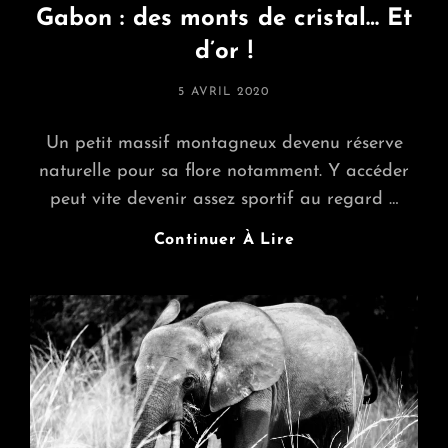
Gabon : des monts de cristal… Et
d’or !
POSTED
5 AVRIL 2020
ON
Un petit massif montagneux devenu réserve
naturelle pour sa flore notamment. Y accéder
peut vite devenir assez sportif au regard …
Gabon
Continuer À Lire
:
Des
Monts
De
Cristal…
Et
D’or
!