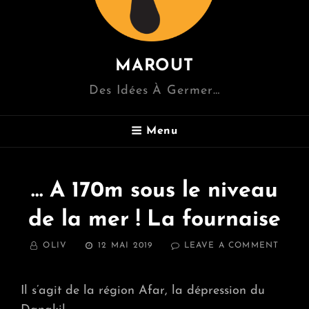
MAROUT
Des Idées À Germer…
Menu
… A 170m sous le niveau
de la mer ! La fournaise
BY
POSTED
ON
OLIV
12 MAI 2019
LEAVE A COMMENT
ON
…
A
170M
Il s’agit de la région Afar, la dépression du
SOUS