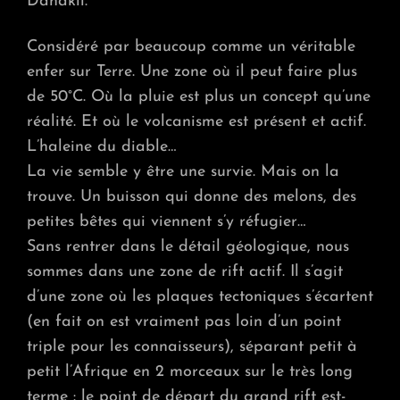
Danakil.
LE
NIVE
DE
Considéré par beaucoup comme un véritable
LA
enfer sur Terre. Une zone où il peut faire plus
MER
!
de 50°C. Où la pluie est plus un concept qu’une
LA
réalité. Et où le volcanisme est présent et actif.
FOUR
L’haleine du diable…
La vie semble y être une survie. Mais on la
trouve. Un buisson qui donne des melons, des
petites bêtes qui viennent s’y réfugier…
Sans rentrer dans le détail géologique, nous
sommes dans une zone de rift actif. Il s’agit
d’une zone où les plaques tectoniques s’écartent
(en fait on est vraiment pas loin d’un point
triple pour les connaisseurs), séparant petit à
petit l’Afrique en 2 morceaux sur le très long
terme : le point de départ du grand rift est-