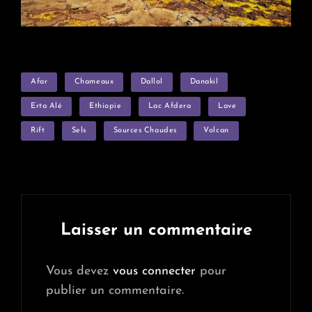
TAGS
Afar
Chameaux
Dallol
Danakil
Erta Alé
Ethiopie
Lac Afdera
Lave
Rift
Sels
Sources Chaudes
Volcan
Laisser un commentaire
Vous devez
vous connecter
pour
publier un commentaire.