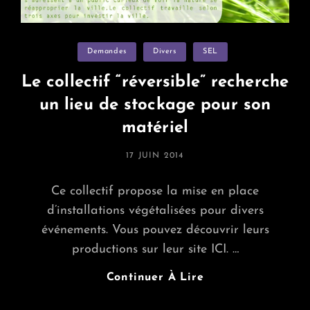
Categories
Demandes
Divers
SEL
Le collectif “réversible” recherche
un lieu de stockage pour son
matériel
POSTED
17 JUIN 2014
ON
Ce collectif propose la mise en place
d’installations végétalisées pour divers
événements. Vous pouvez découvrir leurs
productions sur leur site ICI. …
Le
Continuer À Lire
Collectif
“réversible”