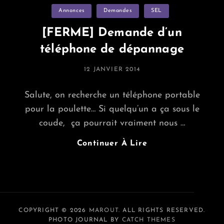
Categories
Annonces
Demandes
Recherche
SEL
Un
[FERME] Demande d’un
Lieu
téléphone de dépannage
De
Stockage
POSTED
12 JANVIER 2014
Pour
ON
Son
Salute, on recherche un téléphone portable
Matériel
pour la poulette… Si quelqu’un a ça sous le
coude, ça pourrait vraiment nous …
[FERME]
Continuer À Lire
Demande
D’un
Téléphone
De
Dépannage
COPYRIGHT © 2026
MAROUT
. ALL RIGHTS RESERVED.
PHOTO JOURNAL BY
CATCH THEMES