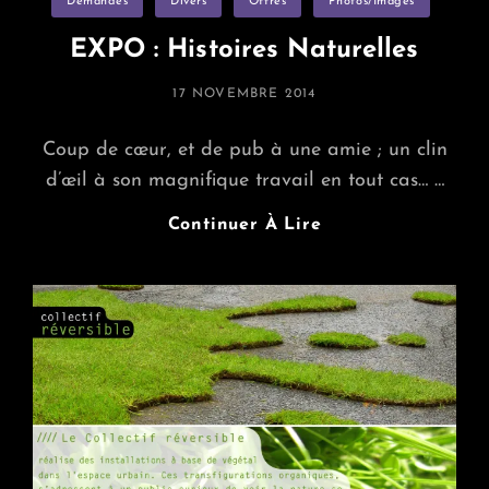
Demandes
Divers
Offres
Photos/images
EXPO : Histoires Naturelles
POSTED
17 NOVEMBRE 2014
ON
Coup de cœur, et de pub à une amie ; un clin
d’œil à son magnifique travail en tout cas… …
EXPO
Continuer À Lire
:
Histoires
Naturelles