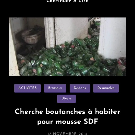
Recherche
Continuer À Lire
Bicoque
Paumée
Pour
Enregistrement
D’album
Categories
ACTIVITÉS
Brasseux
Dedans
Demandes
Divers
Cherche boutanches à habiter
pour mousse SDF
POSTED
18 NOVEMBRE 2014