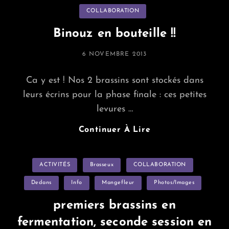
Avant
Categories
COLLABORATION
La
Tempête
Binouz en bouteille !!
POSTED
6 NOVEMBRE 2013
ON
Ca y est ! Nos 2 brassins sont stockés dans
leurs écrins pour la phase finale : ces petites
levures …
Binouz
Continuer À Lire
En
Bouteille
Categories
ACTIVITÉS
Brasseux
COLLABORATION
!!
Dedans
Info
Mangefleur
Photos/images
premiers brassins en
fermentation, seconde session en