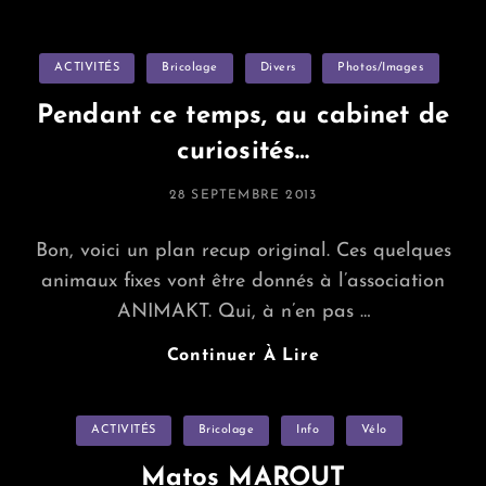
Categories
ACTIVITÉS
Bricolage
Divers
Photos/images
Pendant ce temps, au cabinet de
curiosités…
POSTED
28 SEPTEMBRE 2013
ON
Bon, voici un plan recup original. Ces quelques
animaux fixes vont être donnés à l’association
ANIMAKT. Qui, à n’en pas …
Pendant
Continuer À Lire
Ce
Temps,
Categories
ACTIVITÉS
Bricolage
Info
Au
Vélo
Cabinet
Matos MAROUT
De