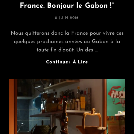
France. Bonjour le Gabon !”
POSTED
8 JUIN 2016
ON
Nous quitterons donc la France pour vivre ces
quelques prochaines années au Gabon à la
toute fin d’août. Un des …
APM
Continuer À Lire
Et
Soirée
De
Départ
Le
25
Juin
–
“Salut
Les