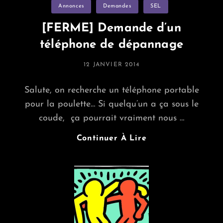
Categories
Annonces
Demandes
Vider
SEL
[FERME] Demande d’un
téléphone de dépannage
POSTED
12 JANVIER 2014
ON
Salute, on recherche un téléphone portable
pour la poulette… Si quelqu’un a ça sous le
coude, ça pourrait vraiment nous …
[FERME]
Continuer À Lire
Demande
D’un
Téléphone
De
Dépannage