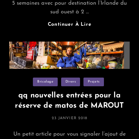
5 semaines avec pour destination l’Irlande du
sud ouest à 2 …
Navigation
Continuer À Lire
En
Irlande
–
2022
Categories
Bricolage
Divers
Projets
qq nouvelles entrées pour la
réserve de matos de MAROUT
POSTED
23 JANVIER 2018
ON
Un petit article pour vous signaler l’ajout de