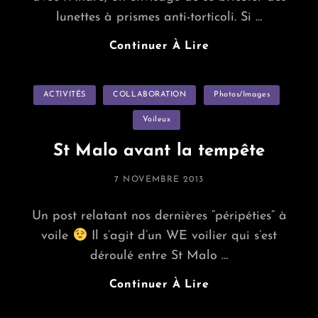
lunettes à prismes anti-torticoli. Si …
Bricolage
Continuer À Lire
De
Lunettes
Categories
ACTIVITÉS
COLLABORATION
À
Photos/images
Prismes
Voileux
Pour
L’escalade
St Malo avant la tempête
POSTED
7 NOVEMBRE 2013
ON
Un post relatant nos dernières “péripéties” à
voile
Il s’agit d’un WE voilier qui s’est
déroulé entre St Malo …
St
Continuer À Lire
Malo