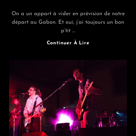
ON
On a un appart à vider en prévision de notre
départ au Gabon. Et oui, j’ai toujours un bon
p’tit …
Open
Continuer À Lire
Appart’
À
Plaisir
–
On
Commence
En
Ligne
!