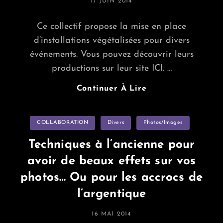
POSTED
17 JUIN 2014
ON
Ce collectif propose la mise en place
d’installations végétalisées pour divers
événements. Vous pouvez découvrir leurs
productions sur leur site ICI. …
Le
Continuer À Lire
Collectif
“réversible”
Categories
COLLABORATION
Divers
Photos/images
Recherche
Un
Techniques à l’ancienne pour
Lieu
avoir de beaux effets sur vos
De
Stockage
photos… Ou pour les accrocs de
Pour
l’argentique
Son
Matériel
POSTED
16 MAI 2014