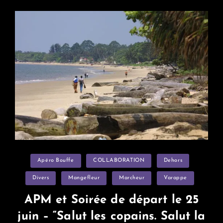
Neuves
À
Donner
(27A/MN27
Et
23A/MN21)
Categories
Apéro Bouffe
COLLABORATION
Dehors
Divers
Mangefleur
Marcheur
Varappe
APM et Soirée de départ le 25
juin – “Salut les copains. Salut la