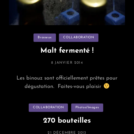
Categories
Brasseux
COLLABORATION
Malt fermenté !
POSTED
8 JANVIER 2014
ON
Les binouz sont officiellement prêtes pour
dégustation. Faites-vous plaisir
Categories
COLLABORATION
Photos/images
270 bouteilles
POSTED
21 DÉCEMBRE 2013