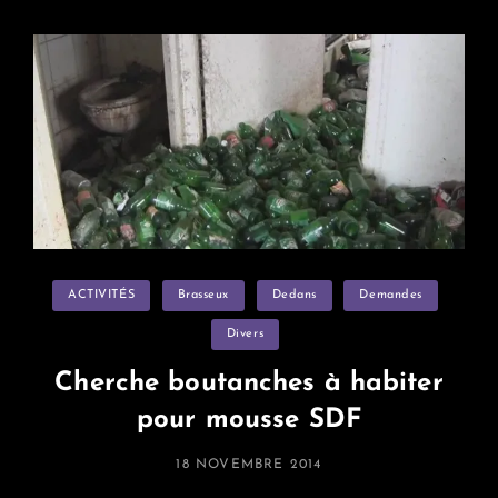
Virtuelle
Categories
ACTIVITÉS
Brasseux
Dedans
Demandes
Divers
Cherche boutanches à habiter
pour mousse SDF
POSTED
18 NOVEMBRE 2014
ON