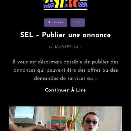
Categories
Annonces
SEL
SEL – Publier une annonce
POSTED
12 JANVIER 2014
ON
Il vous est désormais possible de publier des
annonces qui peuvent être des offres ou des
demandes de services ou …
SEL
Continuer À Lire
–
Publier
Une
Annonce