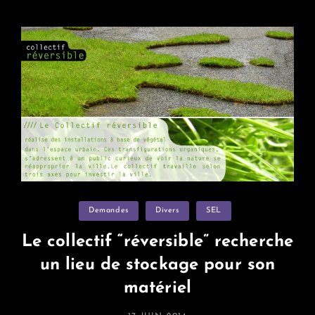
De
Vos
Matos
Adorés
Categories
Demandes
Divers
SEL
Le collectif “réversible” recherche
un lieu de stockage pour son
matériel