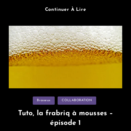
Nouveau
Continuer À Lire
Matos
Pour
L’asso
Categories
Brasseux
COLLABORATION
Tuto, la frabriq à mousses –
épisode 1