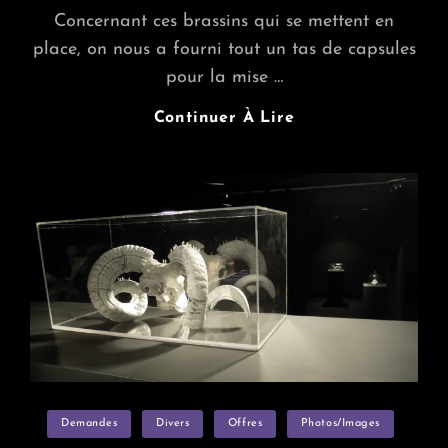
Concernant ces brassins qui se mettent en
place, on nous a fourni tout un tas de capsules
pour la mise …
Cherche
Continuer À Lire
Boutanches
À
Habiter
Pour
Mousse
SDF
Categories
Demandes
Divers
Offres
Photos/images