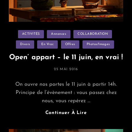
Copains.
Salut
La
France.
Categories
ACTIVITÉS
Annonces
COLLABORATION
Bonjour
Le
Divers
En Vrac
Offres
Photos/images
Gabon
Open’ appart – le 11 juin, en vrai !
!”
POSTED
25 MAI 2016
ON
On ouvre nos portes le 11 juin à partir 14h.
Principe de l’évènement : vous passez chez
nous, vous repérez …
Open’
Continuer À Lire
Appart
–