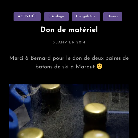
Club
FORMACTION
Categories
ACTIVITÉS
Bricolage
Congéloïde
Divers
Don de matériel
POSTED
8 JANVIER 2014
ON
Merci à Bernard pour le don de deux paires de
bâtons de ski à Marout