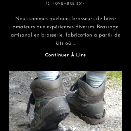
POSTED
12 NOVEMBRE 2014
ON
Nous sommes quelques brasseurs de bière
amateurs aux expériences diverses. Brassage
artisanal en brasserie, fabrication à partir de
kits où …
Tuto,
Continuer À Lire
La
Frabriq
À
Mousses
–
Épisode
1