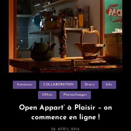
Le
11
Juin,
En
Vrai
!
Categories
Annonces
COLLABORATION
Divers
Info
Offres
Photos/images
Open Appart’ à Plaisir – on
commence en ligne !
POSTED
26 AVRIL 2016