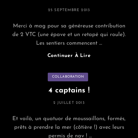
Curiosités…
POSTED
25 SEPTEMBRE 2013
ON
Merci à mag pour sa généreuse contribution
de 2 VTC (une épave et un retapé qui roule).
Les sentiers commencent …
Matos
Continuer À Lire
MAROUT
Categories
COLLABORATION
4 captains !
POSTED
2 JUILLET 2013
ON
Et voilà, un quatuor de moussaillons, formés,
prêts à prendre la mer (côtière !) avec leurs
permis de nav ! …