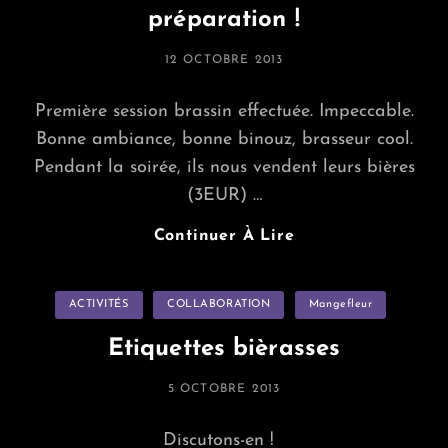
préparation !
POSTED
12 OCTOBRE 2013
ON
Première session brassin effectuée. Impeccable.
Bonne ambiance, bonne binouz, brasseur cool.
Pendant la soirée, ils nous vendent leurs bières
(3EUR) …
Premiers
Continuer À Lire
Brassins
En
Categories
ACTIVITÉS
COLLABORATION
Fermentation,
Mangefleur
Seconde
Etiquettes bièrasses
Session
En
POSTED
5 OCTOBRE 2013
Préparation
ON
!
Discutons-en !