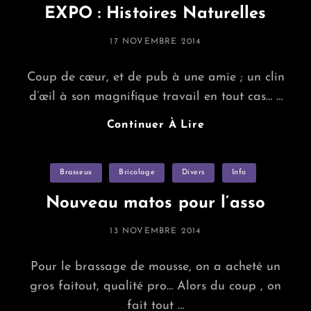
EXPO : Histoires Naturelles
POSTED
17 NOVEMBRE 2014
ON
Coup de cœur, et de pub à une amie ; un clin
d’œil à son magnifique travail en tout cas… …
EXPO
Continuer À Lire
:
Histoires
Categories
Brasseux
Bricolage
Divers
Naturelles
Info
Nouveau matos pour l’asso
POSTED
13 NOVEMBRE 2014
ON
Pour le brassage de mousse, on a acheté un
gros faitout, qualité pro… Alors du coup , on
fait tout …