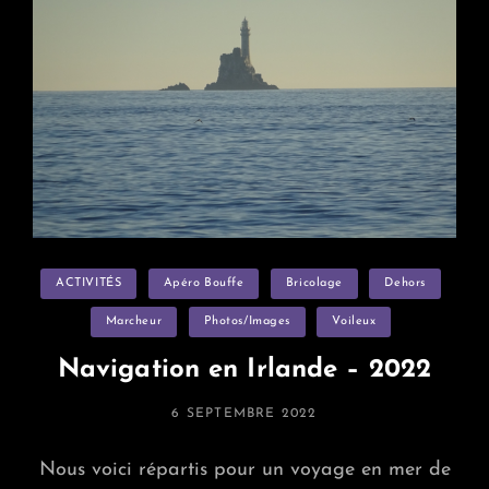
Categories
ACTIVITÉS
Apéro Bouffe
Bricolage
Dehors
Marcheur
Photos/images
Voileux
Navigation en Irlande – 2022
POSTED
6 SEPTEMBRE 2022
ON
Nous voici répartis pour un voyage en mer de