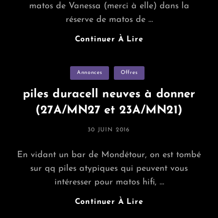
matos de Vanessa (merci à elle) dans la
réserve de matos de …
Qq
Continuer À Lire
Nouvelles
Entrées
Categories
Annonces
Offres
Pour
La
piles duracell neuves à donner
Réserve
(27A/MN27 et 23A/MN21)
De
Matos
POSTED
30 JUIN 2016
De
ON
MAROUT
En vidant un bar de Mondétour, on est tombé
sur qq piles atypiques qui peuvent vous
intéresser pour matos hifi, …
Piles
Continuer À Lire
Duracell