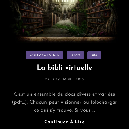
Categories
COLLABORATION
Divers
Info
La bibli virtuelle
POSTED
22 NOVEMBRE 2015
ON
C’est un ensemble de docs divers et variées
(pdf…). Chacun peut visionner ou télécharger
ce qui s’y trouve. Si vous …
La
Continuer À Lire
Bibli