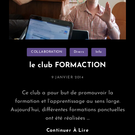
Categories
COLLABORATION
Divers
Info
le club FORMACTION
POSTED
9 JANVIER 2014
ON
Ce club a pour but de promouvoir la
formation et l’apprentissage au sens large.
Aujourd’hui, différentes formations ponctuelles
ont été réalisées …
Le
Continuer À Lire