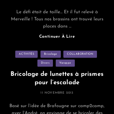
ON
Le défi était de taille… Et il fut relevé à
Merveille ! Tous nos brassins ont trouvé leurs
places dans …
270
Continuer À Lire
Bouteilles
Categories
ACTIVITÉS
Bricolage
COLLABORATION
Divers
Varappe
Bricolage de lunettes à prismes
pour l’escalade
POSTED
11 NOVEMBRE 2013
ON
Basé sur l’idée de Brafougne sur camp2camp,
avec l’André, on envisage de se bricoler des