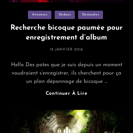
Categories
Annonces
Dedans
Demandes
Recherche bicoque paumée pour
enregistrement d’album
POSTED
18 JANVIER 2016
ON
Hello Des potes que je suis depuis un moment
voudraient s’enregistrer, ils cherchent pour ça
un plan dépannage de bicoque …
Recherche
Continuer À Lire
Bicoque
Paumée
Pour
Enregistrement
D’album