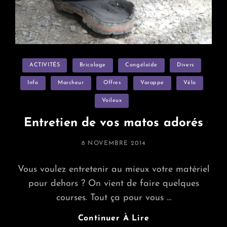
Categories
ACTIVITÉS
Bricolage
Congéloïde
Divers
Info
Marcheur
Offres
Varappe
Vélo
Voileux
Entretien de vos matos adorés
POSTED
8 NOVEMBRE 2014
ON
Vous voulez entretenir au mieux votre matériel
pour dehors ? On vient de faire quelques
courses. Tout ça pour vous …
Entretien
Continuer À Lire