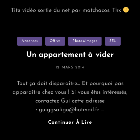
ON
Tite vidéo sortie du net par matchacos. Thx
Categories
Annonces
Offres
Photos/images
SEL
Un appartement à vider
POSTED
12 MARS 2014
ON
Tout ça doit disparaître… Et pourquoi pas
apparaître chez vous ! Si vous êtes intéressés,
contactez Gui cette adresse
: guiggsaligo@hotmail.fr …
Un
Continuer À Lire
Appartement
À