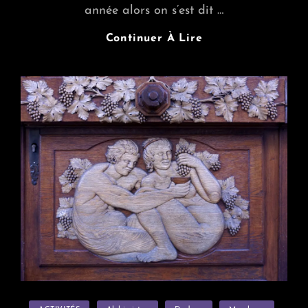
année alors on s’est dit …
Distillation
Continuer À Lire
2017
Dans
Les
Starting
Block
Categories