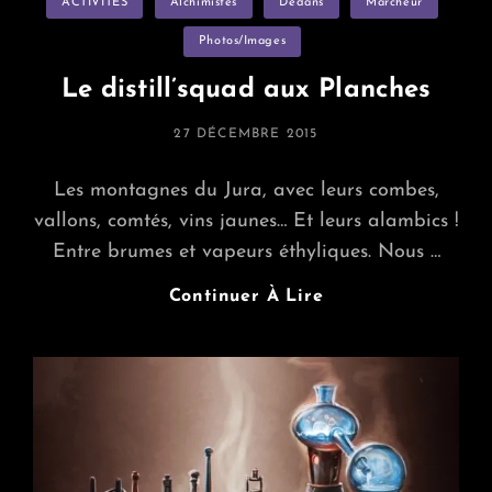
ACTIVITÉS
Alchimistes
Dedans
Marcheur
Photos/images
Le distill’squad aux Planches
POSTED
27 DÉCEMBRE 2015
ON
Les montagnes du Jura, avec leurs combes,
vallons, comtés, vins jaunes… Et leurs alambics !
Entre brumes et vapeurs éthyliques. Nous …
Le
Continuer À Lire
Distill’squad
Aux
Planches