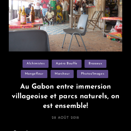
Categories
Alchimistes
Apéro Bouffe
Brasseux
Mangefleur
Marcheur
Photos/images
Au Gabon entre immersion
villageoise et parcs naturels, on
est ensemble!
POSTED
28 AOÛT 2018
ON