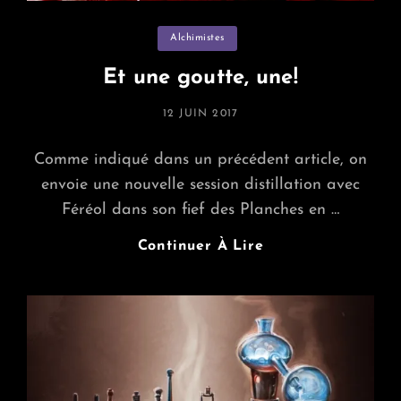
Categories
Alchimistes
Et une goutte, une!
POSTED
12 JUIN 2017
ON
Comme indiqué dans un précédent article, on
envoie une nouvelle session distillation avec
Féréol dans son fief des Planches en …
Et
Continuer À Lire
Une
Goutte,
Une!