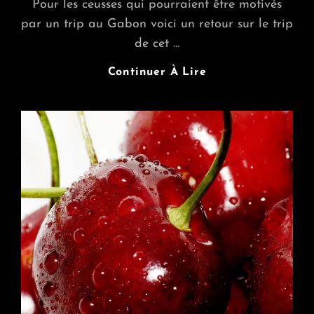
Pour les ceusses qui pourraient être motivés
par un trip au Gabon voici un retour sur le trip
de cet …
Au
Continuer À Lire
Gabon
Entre
Immersion
Villageoise
Et
Parcs
Naturels,
On
Est
Ensemble!