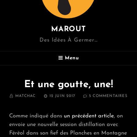
MAROUT
Des Idées À Germer…
Menu
Et une goutte, une!
BY
POSTED
SUR
MATCHAC
12 JUIN 2017
5 COMMENTAIRES
ON
ET
UNE
GOU
Comme indiqué dans
un précédent article
, on
UNE
envoie une nouvelle session distillation avec
Féréol dans son fief des Planches en Montagne