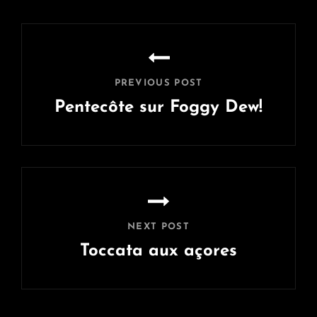
Navigation
de
l’article
PREVIOUS POST
Pentecôte sur Foggy Dew!
Previous
Post
NEXT POST
Toccata aux açores
Next
Post