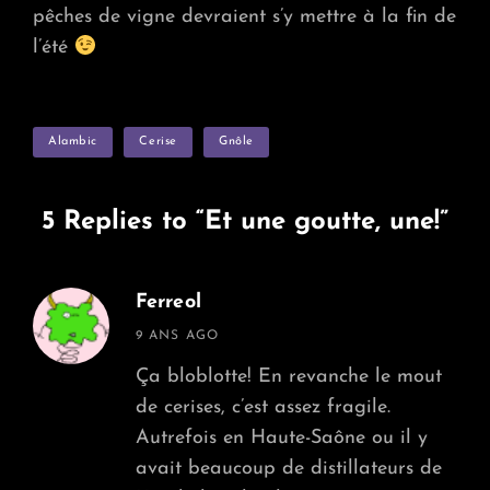
pêches de vigne devraient s’y mettre à la fin de
l’été
TAGS
Alambic
Cerise
Gnôle
5 Replies to “Et une goutte, une!”
Ferreol
says:
9 ANS AGO
Ça bloblotte! En revanche le mout
de cerises, c’est assez fragile.
Autrefois en Haute-Saône ou il y
avait beaucoup de distillateurs de