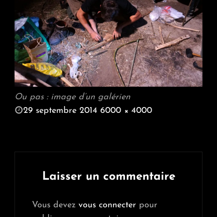
Ou pas : image d’un galérien
POSTED
29 septembre 2014
6000 × 4000
ON
FULL
SIZE
Laisser un commentaire
Vous devez
vous connecter
pour