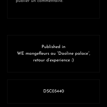
publier un commentaire.
Navigation
de
Published in
l’article
WE mangefleurs au “Daoline palace”,
retour d’experience :)
DSC03440