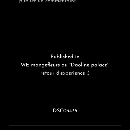
publier un commentaire.
Navigation
de
Published in
l’article
WE mangefleurs au “Daoline palace”,
retour d’experience :)
DSC03435