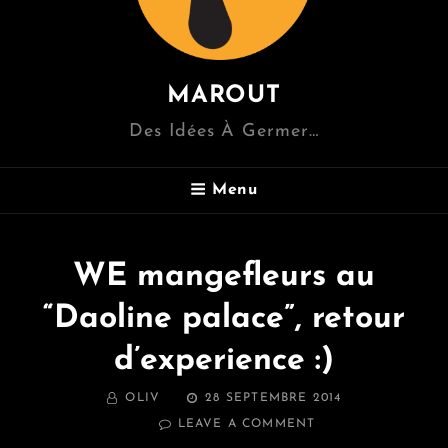
MAROUT
Des Idées À Germer…
Menu
WE mangefleurs au
“Daoline palace”, retour
d’experience :)
BY
POSTED
OLIV
28 SEPTEMBRE 2014
ON
ON
LEAVE A COMMENT
WE