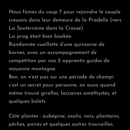
MANGEFLEURS
AU
Nous fûmes du coup 7 pour rejoindre le couple
“DAOLINE
creusois dans leur demeure de la Pradelle (vers
PALACE”,
RETOUR
La Souterraine dans la Creuse).
D’EXPERIENCE
La prog était bien bookée.
:)
Randonnée cueillette d’une quinzaine de
bornes, avec un accompagnement de
compétition par nos 2 apprentis guides de
moyenne montagne.
Bon, on n’est pas sur une période de champi
c’est un secret pour personne, on aura quand
même trouvé girolles, laccaires améthystes, et
quelques bolets.
Côté plantes : aubépine, oxalis, noix, plantains,
pêches, poires et quelques autres trouvailles.