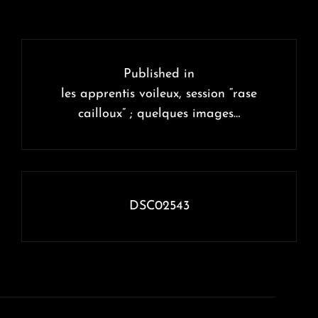
Navigation
de
Published in
l’article
les apprentis voileux, session “rase
cailloux” ; quelques images…
DSC02543