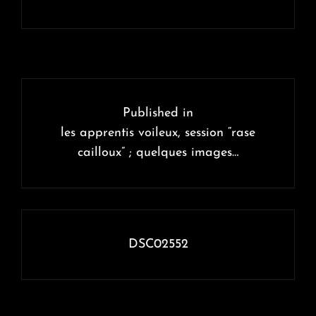
Navigation
de
Published in
l’article
les apprentis voileux, session “rase
cailloux” ; quelques images…
DSC02552