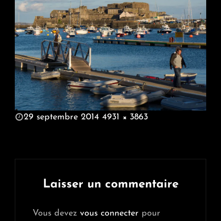
POSTED
29 septembre 2014
4931 × 3863
ON
FULL
SIZE
Laisser un commentaire
Vous devez
vous connecter
pour