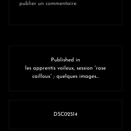
publier un commentaire.
Navigation
de
Published in
l’article
les apprentis voileux, session “rase
cailloux” ; quelques images…
DSC02514