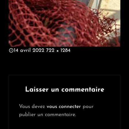
POSTED
14 avril 2022
722 × 1284
ON
FULL
SIZE
Laisser un commentaire
Vous devez
vous connecter
pour
publier un commentaire.