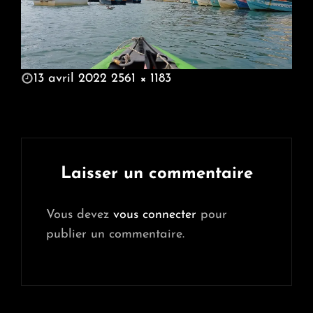
POSTED
13 avril 2022
2561 × 1183
ON
FULL
SIZE
Laisser un commentaire
Vous devez
vous connecter
pour
publier un commentaire.