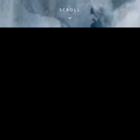
SCROLL
MAROUT
Des Idées À Germer…