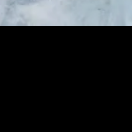
Search
Search
for: