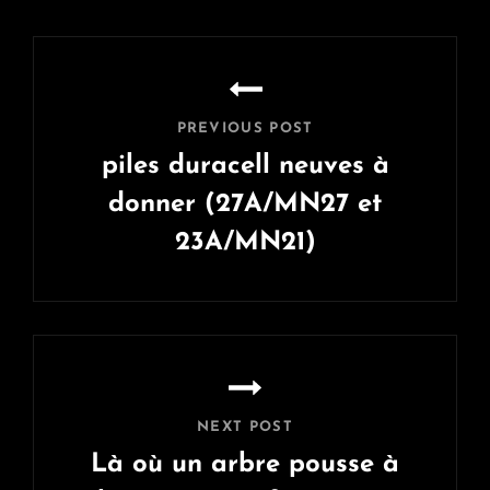
Navigation
de
l’article
PREVIOUS POST
piles duracell neuves à
donner (27A/MN27 et
23A/MN21)
Previous
Post
NEXT POST
Là où un arbre pousse à