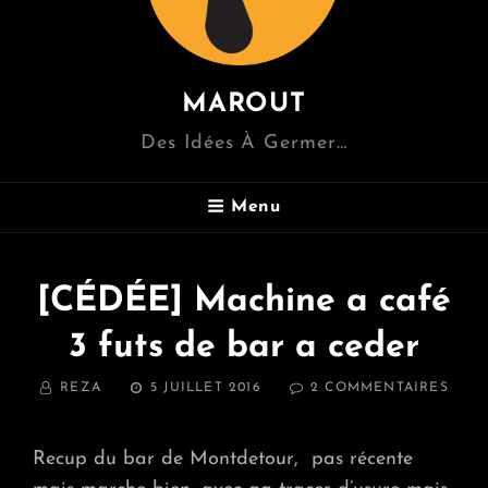
MAROUT
Des Idées À Germer…
Menu
[CÉDÉE] Machine a café
3 futs de bar a ceder
BY
POSTED
SUR
REZA
5 JUILLET 2016
2 COMMENTAIRES
ON
[CÉD
MAC
A
Recup du bar de Montdetour, pas récente
CAFÉ