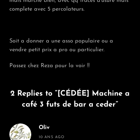
mais marche bien, avec qq traces d’usure mais
3
FUTS
complete avec 5 percolateurs.
DE
BAR
A
CED
Soit a donner a une asso populaire ou a
vendre petit prix a pro ou particulier.
Passez chez Reza pour la voir !!
2 Replies to “[CÉDÉE] Machine a
café 3 futs de bar a ceder”
Oliv
says:
10 ANS AGO