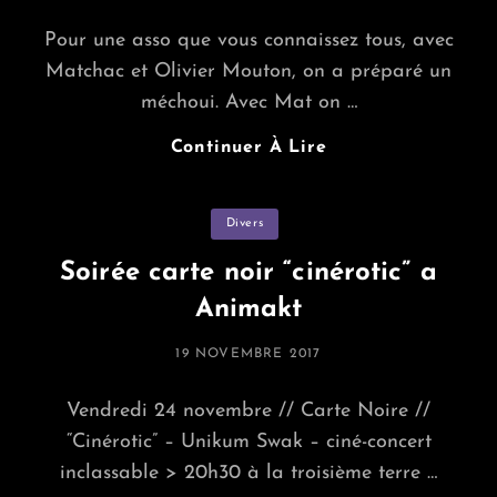
ON
Pour une asso que vous connaissez tous, avec
Matchac et Olivier Mouton, on a préparé un
méchoui. Avec Mat on …
Bouffe
Continuer À Lire
Traditionnelle
Ecossaise
Categories
Divers
Et
D’ailleur
Soirée carte noir “cinérotic” a
Animakt
POSTED
19 NOVEMBRE 2017
ON
Vendredi 24 novembre // Carte Noire //
“Cinérotic” – Unikum Swak – ciné-concert
inclassable > 20h30 à la troisième terre …