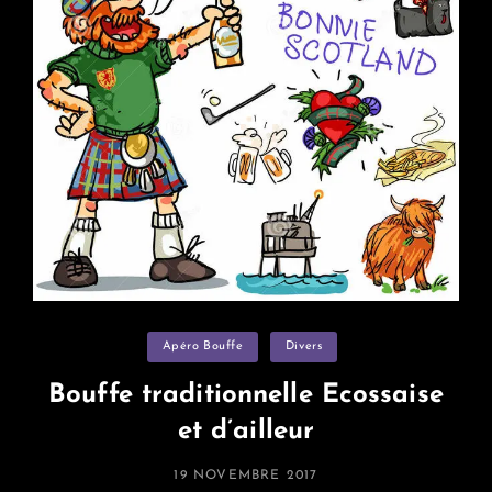
Categories
Apéro Bouffe
Divers
Bouffe traditionnelle Ecossaise
et d’ailleur
POSTED
19 NOVEMBRE 2017