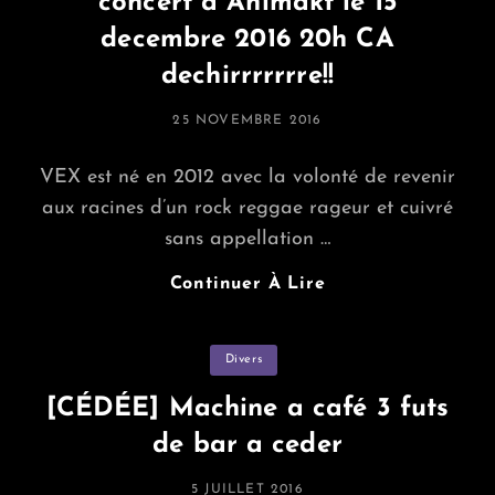
concert a Animakt le 15
decembre 2016 20h CA
dechirrrrrrre!!
POSTED
25 NOVEMBRE 2016
ON
VEX est né en 2012 avec la volonté de revenir
aux racines d’un rock reggae rageur et cuivré
sans appellation …
VEX,
Continuer À Lire
Groupe
Ska,
Categories
Divers
Punk,
Rock
[CÉDÉE] Machine a café 3 futs
En
de bar a ceder
Concert
A
POSTED
5 JUILLET 2016