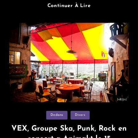
Soirée
Continuer À Lire
Carte
Noir
“cinérotic”
A
Animakt
Categories
Dedans
Divers
VEX, Groupe Ska, Punk, Rock en