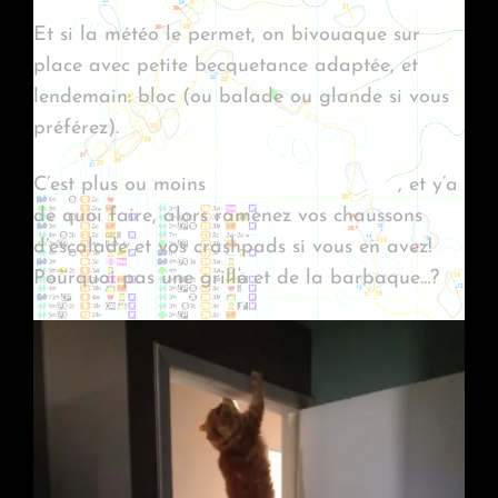
Et si la météo le permet, on bivouaque sur
place avec petite becquetance adaptée, et
lendemain: bloc (ou balade ou glande si vous
préférez).
C’est plus ou moins
autour de cette zone
, et y’a
de quoi faire, alors ramenez vos chaussons
d’escalade et vos crashpads si vous en avez!
Pourquoi pas une grille et de la barbaque…?