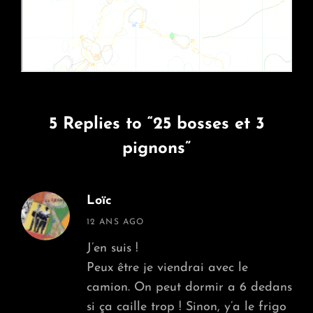
5 Replies to “25 bosses et 3
pignons”
Loïc
says:
12 ANS AGO
J’en suis !
Peux être je viendrai avec le
camion. On peut dormir a 6 dedans
si ça caille trop ! Sinon, y’a le frigo