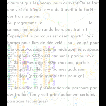
d’autant que les beaux jours arrivent!On se fait
une virée à Bleau le w-e du 5 avril à la forêt
des trois pignons.
Au programme:Le
parcours des 25 bosses
le
samedi (en mode rando hein, pas trail ; )
Cependant le parcours est assez sportif: 16-17
bornes pour 1km de dénivelé + ou -, coupé pour
une pause casse croute le midi/apm je suppose.
Ça s’appelle 25 bosses car sur le parcours y’a
+/- 25 collines de +/- 40m chacune, parfois
techniques d’ailleurs -> bonnes godasses
conseillées (pas de sandalettes pour ça).
Ici
, une vidéo de présentation du parcours par
des trailers (on y voit principalement certains
passages techniques)