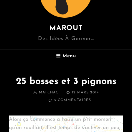
MAROUT
Des Idées À Germer…
Menu
25 bosses et 3 pignons
BY
POSTED
MATCHAC
12 MARS 2014
ON
SUR
5 COMMENTAIRES
25
BOSSES
ET
Alors ça commence à faire un p’tit moment
3
qu’on rouillait, il est temps de s’activer un peu,
PIGNONS