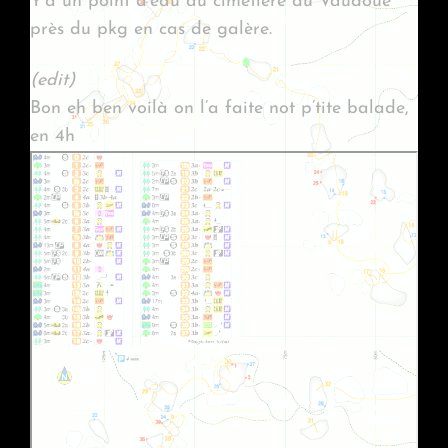
Y’a un point d’eau au cimetière du Vaudoué
près du pkg en cas de galère.
(edit)
Bon eh ben voilà on l’a faite not p’tite balade,
en 4h