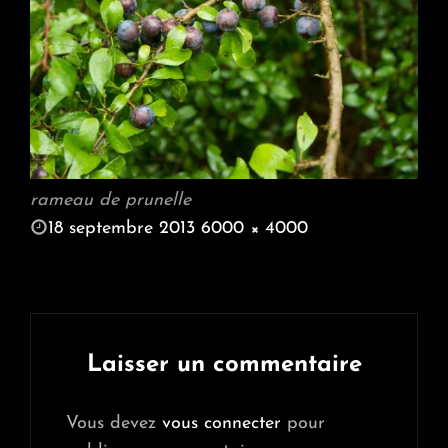
rameau de prunelle
POSTED
18 septembre 2013
6000 × 4000
ON
FULL
SIZE
Laisser un commentaire
Vous devez
vous connecter
pour