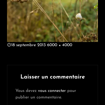
POSTED
18 septembre 2013
6000 × 4000
ON
FULL
SIZE
Laisser un commentaire
Vous devez
vous connecter
pour
publier un commentaire.