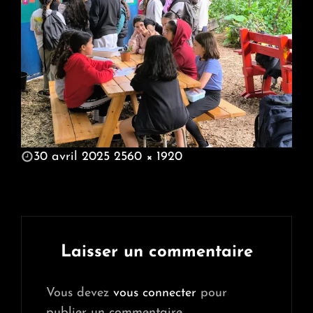
POSTED
30 avril 2025
2560 × 1920
ON
FULL
SIZE
Laisser un commentaire
Vous devez
vous connecter
pour
publier un commentaire.