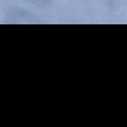
Search
Search
for: