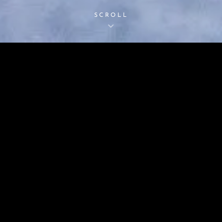
SCROLL
MAROUT
Des Idées À Germer…