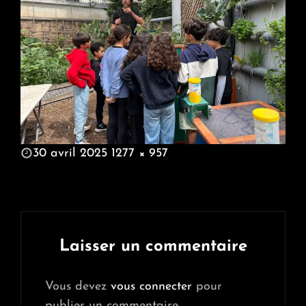
POSTED
30 avril 2025
1277 × 957
ON
FULL
SIZE
Laisser un commentaire
Vous devez
vous connecter
pour
publier un commentaire.