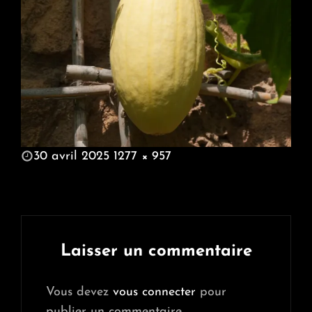
POSTED
30 avril 2025
1277 × 957
ON
FULL
SIZE
Laisser un commentaire
Vous devez
vous connecter
pour
publier un commentaire.