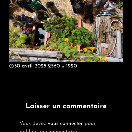
POSTED
30 avril 2025
2560 × 1920
ON
FULL
SIZE
Laisser un commentaire
Vous devez
vous connecter
pour
publier un commentaire.