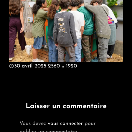
POSTED
30 avril 2025
2560 × 1920
ON
FULL
SIZE
Laisser un commentaire
Vous devez
vous connecter
pour
publier un commentaire.