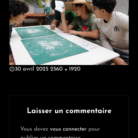
POSTED
30 avril 2025
2560 × 1920
ON
FULL
SIZE
Laisser un commentaire
Vous devez
vous connecter
pour
publier un commentaire.