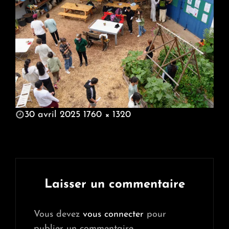
POSTED
30 avril 2025
1760 × 1320
ON
FULL
SIZE
Laisser un commentaire
Vous devez
vous connecter
pour
publier un commentaire.