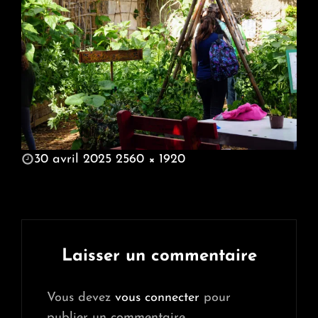
POSTED
30 avril 2025
2560 × 1920
ON
FULL
SIZE
Laisser un commentaire
Vous devez
vous connecter
pour
publier un commentaire.