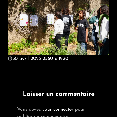
POSTED
30 avril 2025
2560 × 1920
ON
FULL
SIZE
Laisser un commentaire
Vous devez
vous connecter
pour
publier un commentaire.