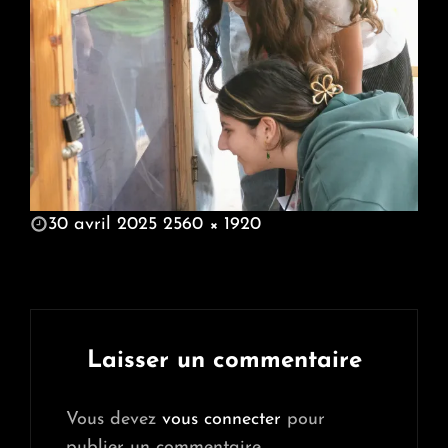
POSTED
30 avril 2025
2560 × 1920
ON
FULL
SIZE
Laisser un commentaire
Vous devez
vous connecter
pour
publier un commentaire.