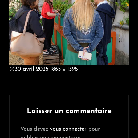
POSTED
30 avril 2025
1865 × 1398
ON
FULL
SIZE
Laisser un commentaire
Vous devez
vous connecter
pour
publier un commentaire.