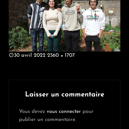
POSTED
30 avril 2022
2560 × 1707
ON
FULL
SIZE
Laisser un commentaire
Vous devez
vous connecter
pour
publier un commentaire.