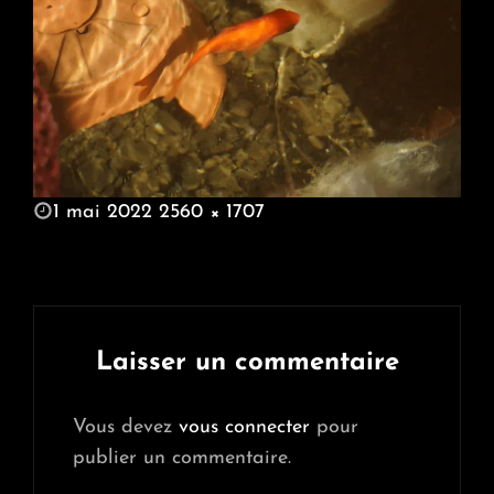
POSTED
1 mai 2022
2560 × 1707
ON
FULL
SIZE
Laisser un commentaire
Vous devez
vous connecter
pour
publier un commentaire.