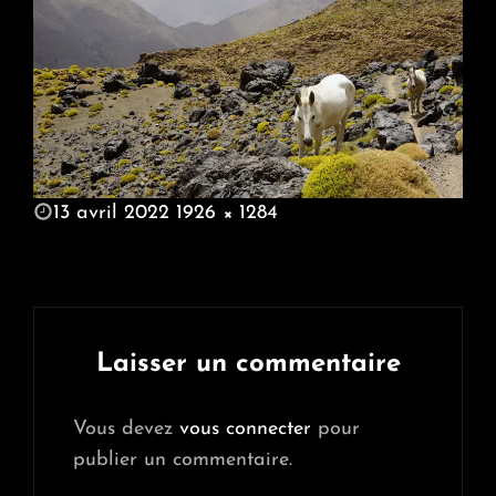
POSTED
13 avril 2022
1926 × 1284
ON
FULL
SIZE
Laisser un commentaire
Vous devez
vous connecter
pour
publier un commentaire.