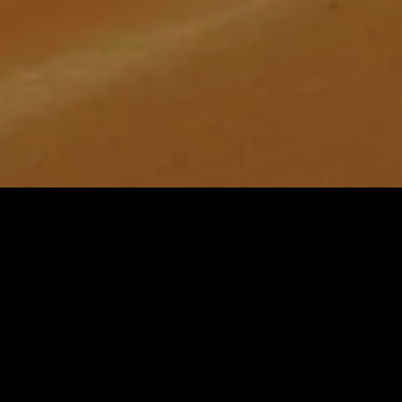
Search
Search
for: