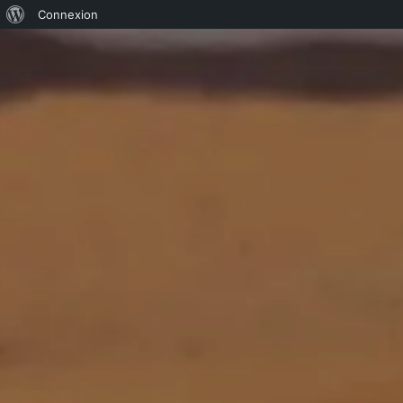
À
Connexion
propos
de
WordPress