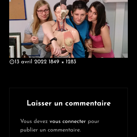
POSTED
13 avril 2022
1849 × 1283
ON
FULL
SIZE
Laisser un commentaire
Vous devez
vous connecter
pour
publier un commentaire.