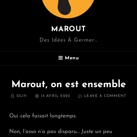
MAROUT
Des Idées À Germer…
Menu
Marout, on est ensemble
BY
POSTED
ON
OLIV
14 AVRIL 2022
LEAVE A COMMENT
ON
MARO
ON
EST
Oui cela faisait longtemps.
ENS
Non, l’asso n’a pas disparu… Juste un peu