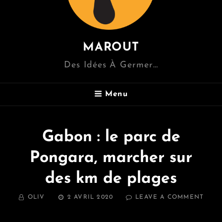
MAROUT
Des Idées À Germer…
Menu
Gabon : le parc de
Pongara, marcher sur
des km de plages
BY
POSTED
ON
OLIV
2 AVRIL 2020
LEAVE A COMMENT
ON
GAB
: