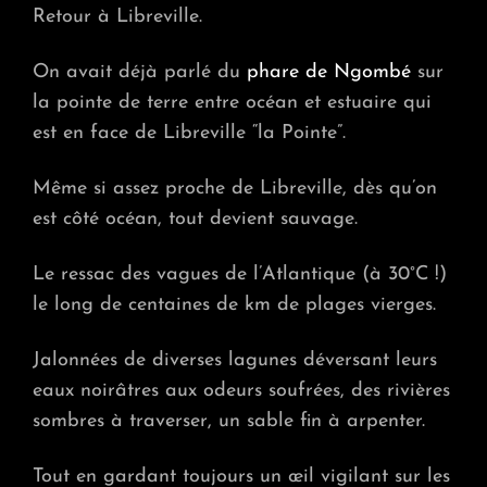
LE
Retour à Libreville.
PARC
DE
On avait déjà parlé du
phare de Ngombé
sur
PONG
MAR
la pointe de terre entre océan et estuaire qui
SUR
est en face de Libreville “la Pointe”.
DES
KM
DE
Même si assez proche de Libreville, dès qu’on
PLAG
est côté océan, tout devient sauvage.
Le ressac des vagues de l’Atlantique (à 30°C !)
le long de centaines de km de plages vierges.
Jalonnées de diverses lagunes déversant leurs
eaux noirâtres aux odeurs soufrées, des rivières
sombres à traverser, un sable fin à arpenter.
Tout en gardant toujours un œil vigilant sur les