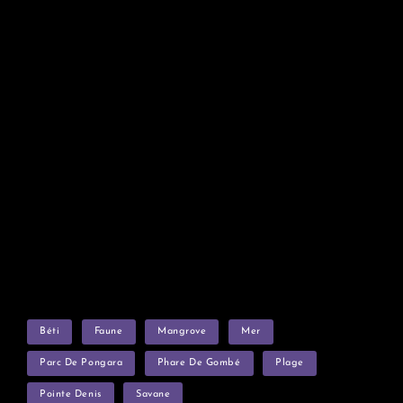
TAGS
Béti
Faune
Mangrove
Mer
Parc De Pongara
Phare De Gombé
Plage
Pointe Denis
Savane