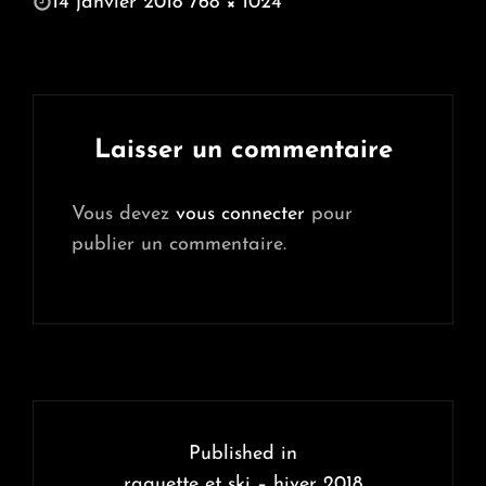
POSTED
14 janvier 2018
768 × 1024
ON
FULL
SIZE
Laisser un commentaire
Vous devez
vous connecter
pour
publier un commentaire.
Navigation
de
Published in
raquette et ski – hiver 2018