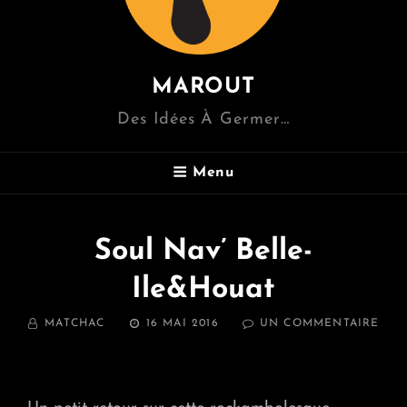
MAROUT
Des Idées À Germer…
Menu
Soul Nav’ Belle-
Ile&Houat
BY
POSTED
SUR
MATCHAC
16 MAI 2016
UN COMMENTAIRE
ON
SOU
NAV
BEL
ILE