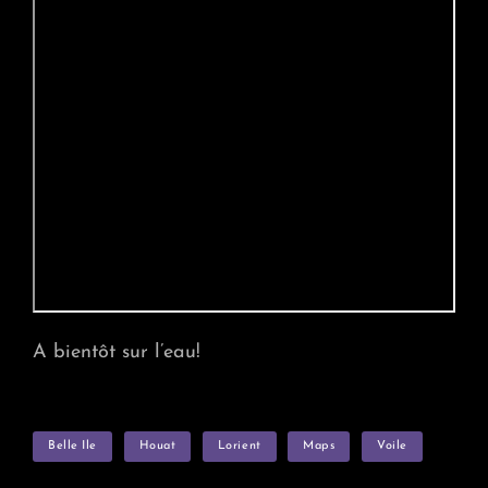
A bientôt sur l’eau!
TAGS
Belle Ile
Houat
Lorient
Maps
Voile