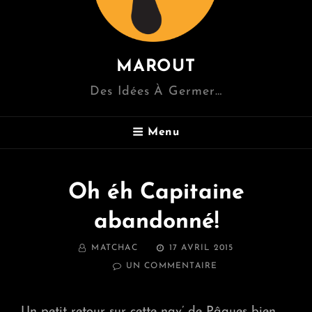
MAROUT
Des Idées À Germer…
Menu
Oh éh Capitaine
abandonné!
BY
POSTED
MATCHAC
17 AVRIL 2015
ON
SUR
UN COMMENTAIRE
OH
ÉH
CAPITAINE
Un petit retour sur cette nav’ de Pâques bien