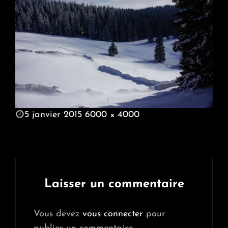
POSTED
5 janvier 2015
6000 × 4000
ON
FULL
SIZE
Laisser un commentaire
Vous devez
vous connecter
pour