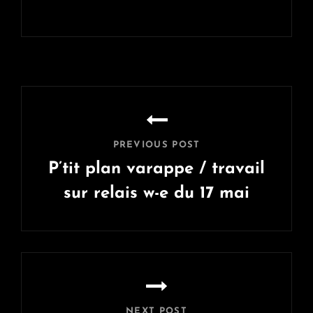
Navigation
de
l’article
PREVIOUS POST
P’tit plan varappe / travail
sur relais w-e du 17 mai
Previous
Post
NEXT POST