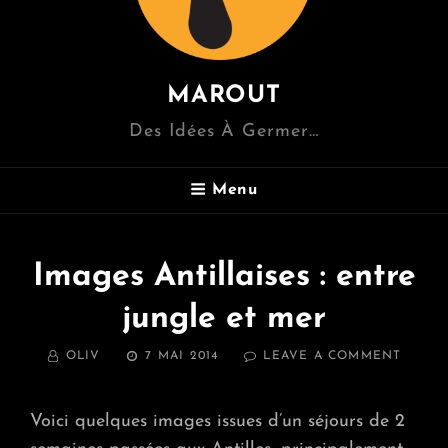
MAROUT
Des Idées À Germer…
Menu
Images Antillaises : entre
jungle et mer
BY
POSTED
ON
OLIV
7 MAI 2014
LEAVE A COMMENT
ON
IMAGE
ANTIL
:
Voici quelques images issues d’un séjours de 2
ENTRE