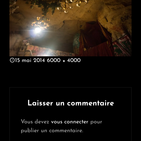
POSTED
15 mai 2014
6000 × 4000
ON
FULL
SIZE
Laisser un commentaire
Vous devez
vous connecter
pour
publier un commentaire.