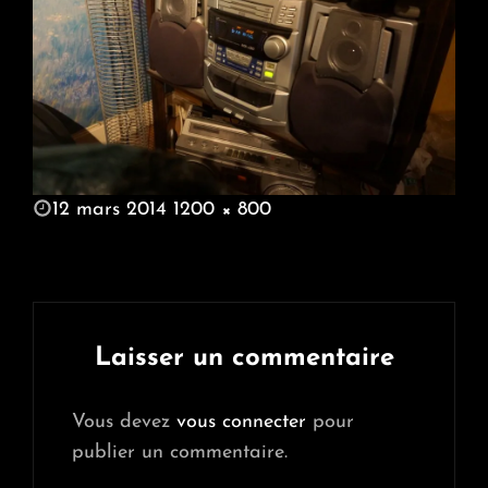
POSTED
12 mars 2014
1200 × 800
ON
FULL
SIZE
Laisser un commentaire
Vous devez
vous connecter
pour
publier un commentaire.