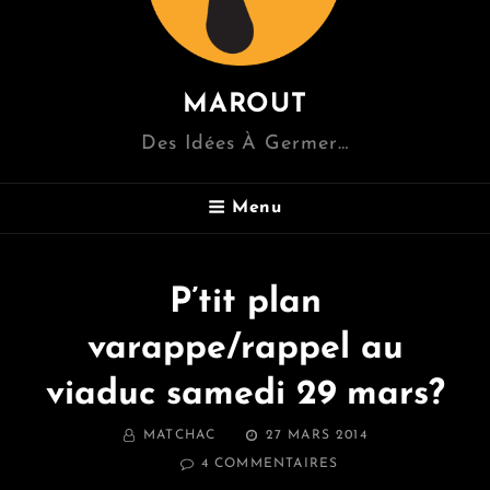
MAROUT
Des Idées À Germer…
Menu
P’tit plan
varappe/rappel au
viaduc samedi 29 mars?
BY
POSTED
MATCHAC
27 MARS 2014
ON
SUR
4 COMMENTAIRES
P’TIT