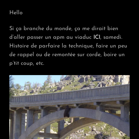
PLAN
VARAPPE/RAPPEL
Hello
AU
VIADUC
Si ça branche du monde, ça me dirait bien
SAMEDI
29
d’aller passer un apm au viaduc
ICI
, samedi.
MARS?
Histoire de parfaire la technique, faire un peu
de rappel ou de remontée sur corde, boire un
p’tit coup, etc.