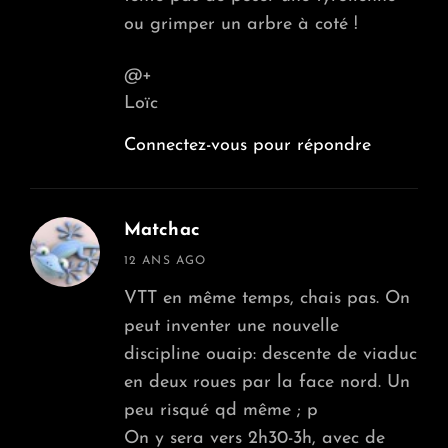
ou grimper un arbre à coté !
@+
Loïc
Connectez-vous pour répondre
Matchac
says:
12 ANS AGO
VTT en même temps, chais pas. On
peut inventer une nouvelle
discipline ouaip: descente de viaduc
en deux roues par la face nord. Un
peu risqué qd même ; p
On y sera vers 2h30-3h, avec de