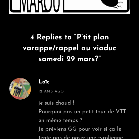
4 Replies to “P’tit plan
varappe/rappel au viaduc
samedi 29 mars?”
Loïc
says:
12 ANS AGO
je suis chaud !
Pourquoi pas un petit tour de VTT
en même temps ?
Je préviens GG pour voir si ça le
tente pas de poser une tyrolienne