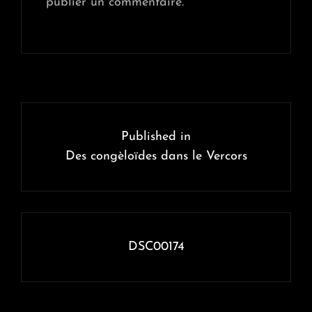
publier un commentaire.
Navigation
de
Published in
l’article
Des congèloïdes dans le Vercors
DSC00174