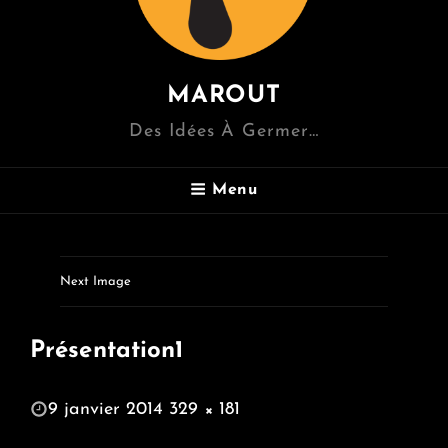
MAROUT
Des Idées À Germer…
Menu
Next Image
Présentation1
POSTED
9 janvier 2014
329 × 181
ON
FULL