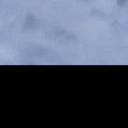
Search
Search
for: